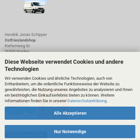
Hendrik Jonas Schipper
Ostfrieslandshop
Kiefernweg 5c
26506 Norden
Deutschland
Diese Webseite verwendet Cookies und andere
Technologien
Tel.: 01723423661
Fax:
Wir verwenden Cookies und ähnliche Technologien, auch von
ostfrieslandshop@ostfrieslandshop.de
Drittanbietern, um die ordentliche Funktionsweise der Website zu
gewährleisten, die Nutzung unseres Angebotes zu analysieren und Ihnen
ein bestmögliches Einkaufserlebnis bieten zu können. Weitere
Informationen finden Sie in unserer
Datenschutzerklärung
.
Alle Akzeptieren
Nur Notwendige
Vertrag widerrufen