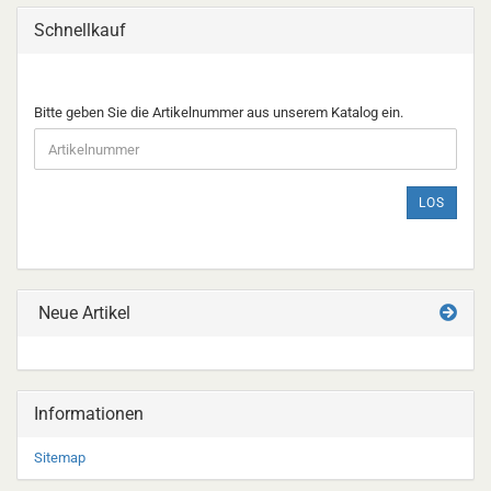
Schnellkauf
BITTE
Bitte geben Sie die Artikelnummer aus unserem Katalog ein.
GEBEN
SIE
DIE
ARTIKELNUMMER
LOS
AUS
UNSEREM
KATALOG
EIN.
Neue Artikel
Informationen
Sitemap