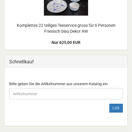
Komplettes 22 teiliges Teeservice gross für 6 Personen
Friesisch blau Dekor AW
Nur 625,00 EUR
Schnellkauf
BITTE
Bitte geben Sie die Artikelnummer aus unserem Katalog ein.
GEBEN
SIE
DIE
ARTIKELNUMMER
LOS
AUS
UNSEREM
KATALOG
EIN.