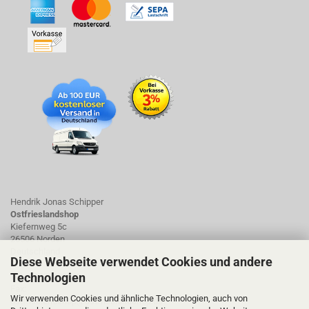
Hendrik Jonas Schipper
Ostfrieslandshop
Kiefernweg 5c
26506 Norden
Deutschland
Diese Webseite verwendet Cookies und andere
Technologien
Tel.: 01723423661
Fax:
Wir verwenden Cookies und ähnliche Technologien, auch von
ostfrieslandshop@ostfrieslandshop.de