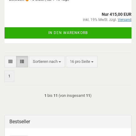
Nur 415,00 EUR
inkl. 19% MwSt. zzgl.
Versand
IN DEN WARENKORB
Sortieren nach
pro Seite
Sortieren nach
16 pro Seite
1
1
bis
11
(von insgesamt
11
)
Bestseller