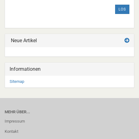
DIE
ARTIKELNUMMER
LOS
AUS
UNSEREM
KATALOG
EIN.
Neue Artikel
Informationen
Sitemap
MEHR ÜBER...
Impressum
Kontakt