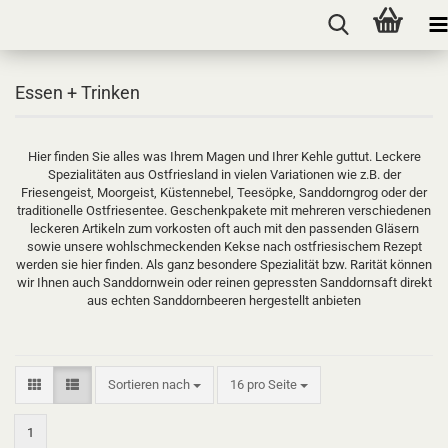
Essen + Trinken
Hier finden Sie alles was Ihrem Magen und Ihrer Kehle guttut. Leckere
Spezialitäten aus Ostfriesland in vielen Variationen wie z.B. der
Friesengeist, Moorgeist, Küstennebel, Teesöpke, Sanddorngrog oder der
traditionelle Ostfriesentee. Geschenkpakete mit mehreren verschiedenen
leckeren Artikeln zum vorkosten oft auch mit den passenden Gläsern
sowie unsere wohlschmeckenden Kekse nach ostfriesischem Rezept
werden sie hier finden. Als ganz besondere Spezialität bzw. Rarität können
wir Ihnen auch Sanddornwein oder reinen gepressten Sanddornsaft direkt
aus echten Sanddornbeeren hergestellt anbieten
Sortieren nach
pro Seite
Sortieren nach
16 pro Seite
1