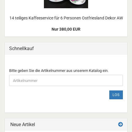
14 teiliges Kaffeeservice für 6 Personen Ostfriesland Dekor AW
Nur 380,00 EUR
Schnellkauf
BITTE
Bitte geben Sie die Artikelnummer aus unserem Katalog ein.
GEBEN
SIE
DIE
ARTIKELNUMMER
LOS
AUS
UNSEREM
KATALOG
EIN.
Neue Artikel