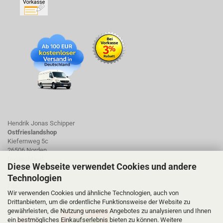
Hendrik Jonas Schipper
Ostfrieslandshop
Kiefernweg 5c
26506 Norden
Deutschland
Diese Webseite verwendet Cookies und andere
Technologien
Tel.: 01723423661
Fax:
Wir verwenden Cookies und ähnliche Technologien, auch von
ostfrieslandshop@ostfrieslandshop.de
Drittanbietern, um die ordentliche Funktionsweise der Website zu
gewährleisten, die Nutzung unseres Angebotes zu analysieren und Ihnen
ein bestmögliches Einkaufserlebnis bieten zu können. Weitere