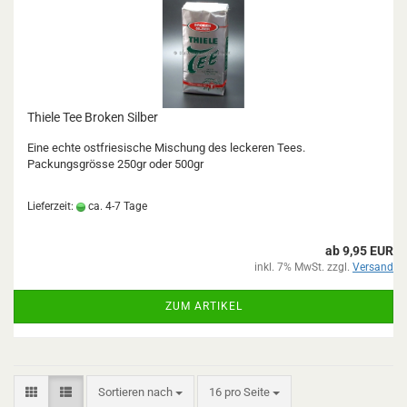
Thiele Tee Broken Silber
Eine echte ostfriesische Mischung des leckeren Tees.
Packungsgrösse 250gr oder 500gr
Lieferzeit:
ca. 4-7 Tage
ab 9,95 EUR
inkl. 7% MwSt. zzgl.
Versand
ZUM ARTIKEL
Sortieren nach
pro Seite
Sortieren nach
16 pro Seite