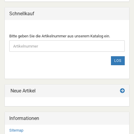
Schnellkauf
BITTE
Bitte geben Sie die Artikelnummer aus unserem Katalog ein.
GEBEN
SIE
DIE
ARTIKELNUMMER
LOS
AUS
UNSEREM
KATALOG
EIN.
Neue Artikel
Informationen
Sitemap