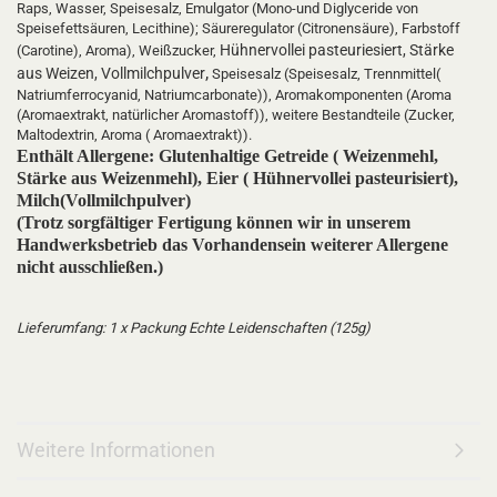
Raps, Wasser, Speisesalz, Emulgator (Mono-und Diglyceride von
Speisefettsäuren, Lecithine); Säureregulator (Citronensäure), Farbstoff
Hühnervollei pasteuriesiert, Stärke
(Carotine), Aroma), Weißzucker,
,
aus Weizen, Vollmilchpulver
Speisesalz (Speisesalz, Trennmittel(
Natriumferrocyanid, Natriumcarbonate)), Aromakomponenten (Aroma
(Aromaextrakt, natürlicher Aromastoff)), weitere Bestandteile (Zucker,
Maltodextrin, Aroma ( Aromaextrakt)).
Enthält Allergene: Glutenhaltige Getreide ( Weizenmehl,
Stärke aus Weizenmehl), Eier ( Hühnervollei pasteurisiert),
Milch(Vollmilchpulver)
(Trotz sorgfältiger Fertigung können wir in unserem
Handwerksbetrieb das Vorhandensein weiterer Allergene
nicht ausschließen.)
Lieferumfang: 1 x Packung Echte Leidenschaften (125g)
Weitere Informationen