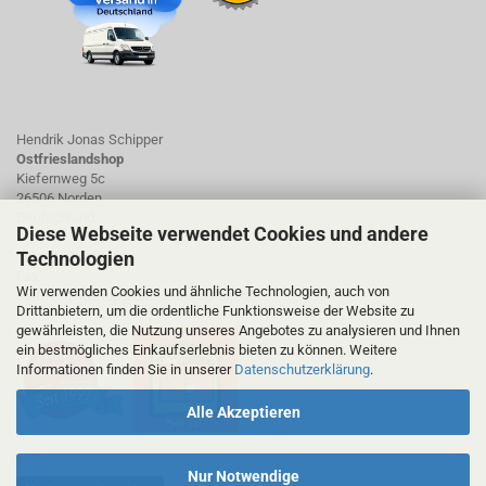
Hendrik Jonas Schipper
Ostfrieslandshop
Kiefernweg 5c
26506 Norden
Deutschland
Diese Webseite verwendet Cookies und andere
Technologien
Tel.: 01723423661
Fax:
Wir verwenden Cookies und ähnliche Technologien, auch von
ostfrieslandshop@ostfrieslandshop.de
Drittanbietern, um die ordentliche Funktionsweise der Website zu
gewährleisten, die Nutzung unseres Angebotes zu analysieren und Ihnen
ein bestmögliches Einkaufserlebnis bieten zu können. Weitere
Informationen finden Sie in unserer
Datenschutzerklärung
.
Alle Akzeptieren
Nur Notwendige