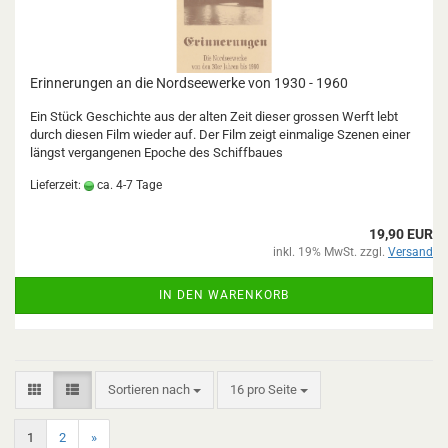
Erinnerungen an die Nordseewerke von 1930 - 1960
Ein Stück Geschichte aus der alten Zeit dieser grossen Werft lebt
durch diesen Film wieder auf. Der Film zeigt einmalige Szenen einer
längst vergangenen Epoche des Schiffbaues
Lieferzeit:
ca. 4-7 Tage
19,90 EUR
inkl. 19% MwSt. zzgl.
Versand
IN DEN WARENKORB
Sortieren nach
pro Seite
Sortieren nach
16 pro Seite
1
2
»