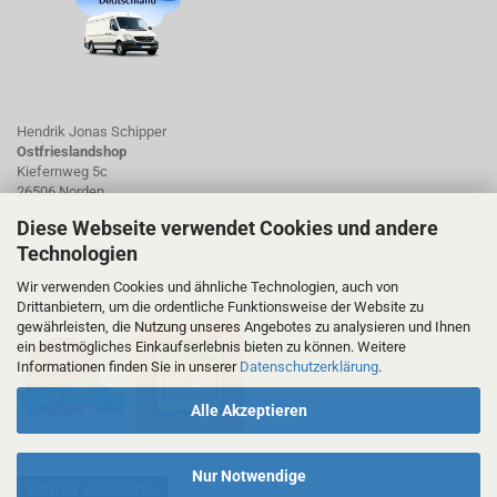
Hendrik Jonas Schipper
Ostfrieslandshop
Kiefernweg 5c
26506 Norden
Deutschland
Diese Webseite verwendet Cookies und andere
Technologien
Tel.: 01723423661
Fax:
Wir verwenden Cookies und ähnliche Technologien, auch von
ostfrieslandshop@ostfrieslandshop.de
Drittanbietern, um die ordentliche Funktionsweise der Website zu
gewährleisten, die Nutzung unseres Angebotes zu analysieren und Ihnen
ein bestmögliches Einkaufserlebnis bieten zu können. Weitere
Informationen finden Sie in unserer
Datenschutzerklärung
.
Alle Akzeptieren
Nur Notwendige
Vertrag widerrufen