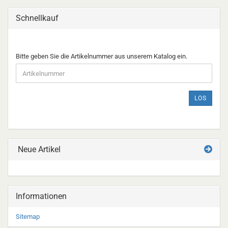
Schnellkauf
BITTE
Bitte geben Sie die Artikelnummer aus unserem Katalog ein.
GEBEN
SIE
DIE
ARTIKELNUMMER
LOS
AUS
UNSEREM
KATALOG
EIN.
Neue Artikel
Informationen
Sitemap