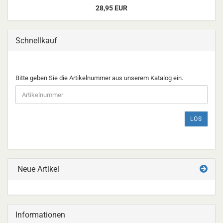
28,95 EUR
Schnellkauf
BITTE
Bitte geben Sie die Artikelnummer aus unserem Katalog ein.
GEBEN
SIE
DIE
ARTIKELNUMMER
LOS
AUS
UNSEREM
KATALOG
EIN.
Neue Artikel
Informationen