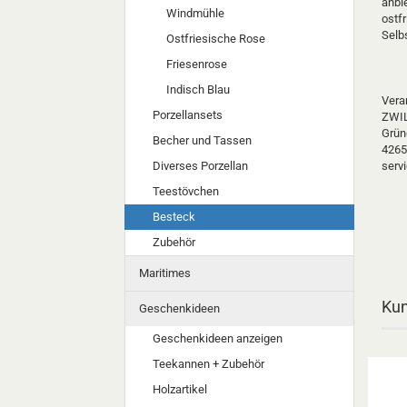
anbie
Windmühle
ostf
Selb
Ostfriesische Rose
Friesenrose
Indisch Blau
Veran
Porzellansets
ZWIL
Grün
Becher und Tassen
4265
Diverses Porzellan
serv
Teestövchen
Besteck
Zubehör
Maritimes
Kun
Geschenkideen
Geschenkideen anzeigen
Teekannen + Zubehör
Holzartikel