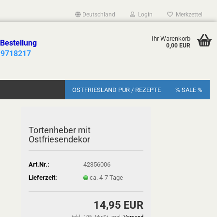
Deutschland
Login
Merkzettel
Ihr Warenkorb
 Bestellung
0,00 EUR
 9718217
OSTFRIESLAND PUR / REZEPTE
% SALE %
Tortenheber mit
Ostfriesendekor
Art.Nr.:
42356006
Lieferzeit:
ca. 4-7 Tage
14,95 EUR