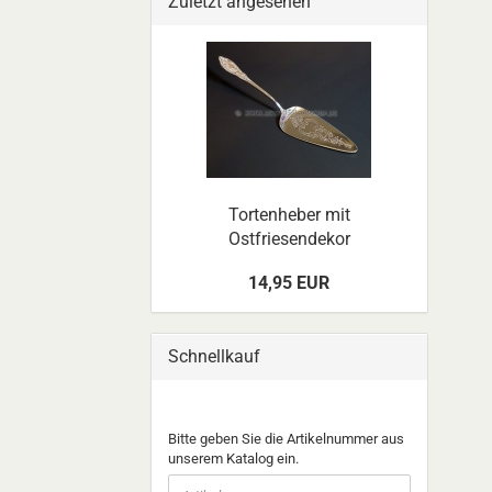
Zuletzt angesehen
Tortenheber mit
Ostfriesendekor
14,95 EUR
Schnellkauf
BITTE
Bitte geben Sie die Artikelnummer aus
GEBEN
unserem Katalog ein.
SIE