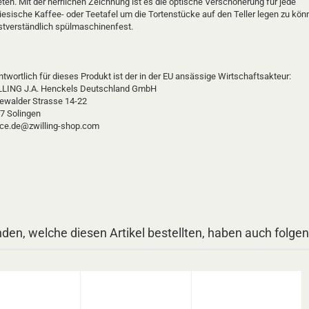
ten. Mit der herrlichen Zeichnung ist es die optische Verschönerung für jede
riesische Kaffee- oder Teetafel um die Tortenstücke auf den Teller legen zu kön
stverständlich spülmaschinenfest.
twortlich für dieses Produkt ist der in der EU ansässige Wirtschaftsakteur:
LING J.A. Henckels Deutschland GmbH
ewalder Strasse 14-22
7 Solingen
ice.de@zwilling-shop.com
den, welche diesen Artikel bestellten, haben auch folgen