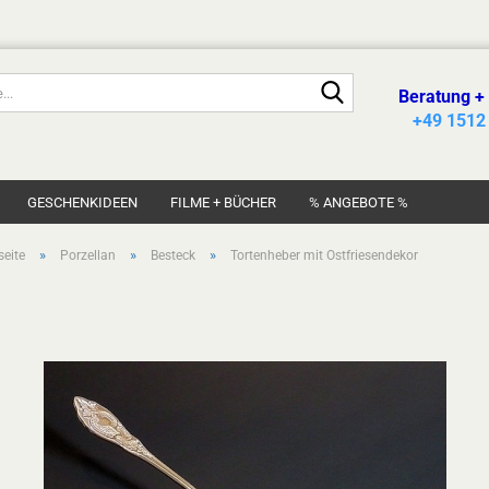
Suche...
Beratung +
+49 1512
GESCHENKIDEEN
FILME + BÜCHER
% ANGEBOTE %
»
»
»
seite
Porzellan
Besteck
Tortenheber mit Ostfriesendekor