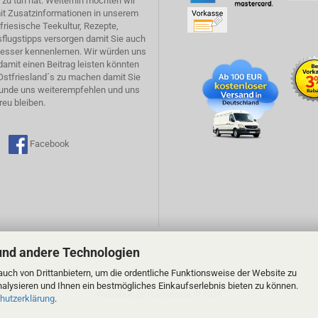
zu tun hat. Weiterhin möchten wir
it Zusatzinformationen in unserem
tfriesische Teekultur, Rezepte,
flugstipps versorgen damit Sie auch
esser kennenlernen. Wir würden uns
damit einen Beitrag leisten könnten
Ostfriesland´s zu machen damit Sie
Kunde uns weiterempfehlen und uns
reu bleiben.
am
Facebook
und andere Technologien
uch von Drittanbietern, um die ordentliche Funktionsweise der Website zu
alysieren und Ihnen ein bestmögliches Einkaufserlebnis bieten zu können.
Webshop
by Gambio.de © 2026
hutzerklärung
.