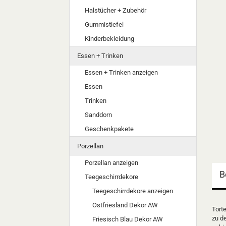
Halstücher + Zubehör
Gummistiefel
Kinderbekleidung
Essen + Trinken
Essen + Trinken anzeigen
Essen
Trinken
Sanddorn
Geschenkpakete
Porzellan
Porzellan anzeigen
B
Teegeschirrdekore
Teegeschirrdekore anzeigen
Ostfriesland Dekor AW
Tort
zu d
Friesisch Blau Dekor AW