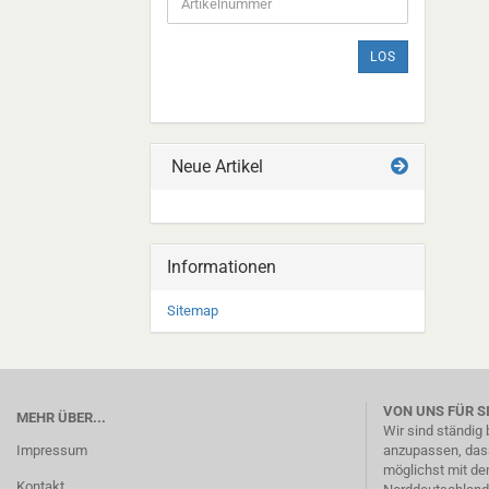
DIE
ARTIKELNUMMER
AUS
LOS
UNSEREM
KATALOG
EIN.
Neue Artikel
Informationen
Sitemap
VON UNS FÜR S
MEHR ÜBER...
Wir sind ständig
Impressum
anzupassen, dass
möglichst mit de
Kontakt