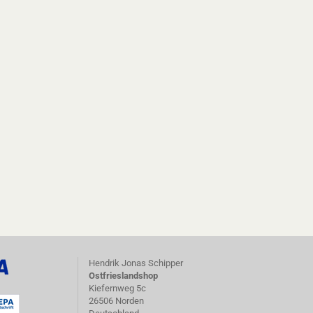
Hendrik Jonas Schipper
Ostfrieslandshop
Kiefernweg 5c
26506 Norden