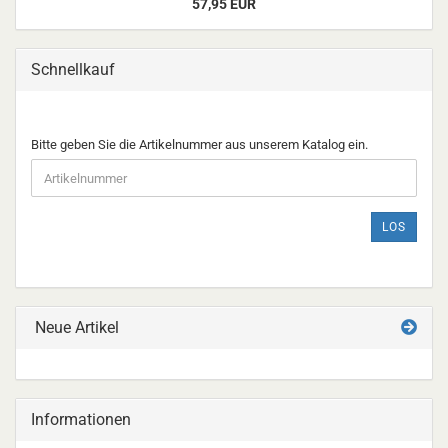
57,95 EUR
Schnellkauf
BITTE
Bitte geben Sie die Artikelnummer aus unserem Katalog ein.
GEBEN
SIE
DIE
ARTIKELNUMMER
LOS
AUS
UNSEREM
KATALOG
EIN.
Neue Artikel
Informationen