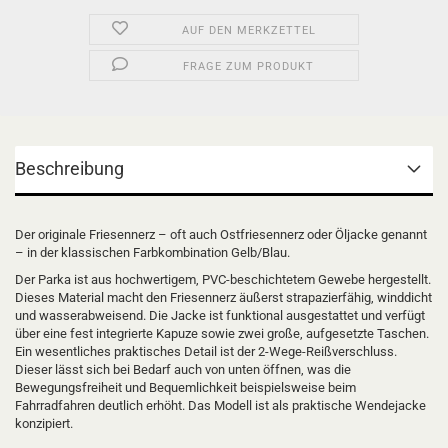
AUF DEN MERKZETTEL
FRAGE ZUM PRODUKT
Beschreibung
Der originale Friesennerz – oft auch Ostfriesennerz oder Öljacke genannt
– in der klassischen Farbkombination Gelb/Blau.
Der Parka ist aus hochwertigem, PVC-beschichtetem Gewebe hergestellt.
Dieses Material macht den Friesennerz äußerst strapazierfähig, winddicht
und wasserabweisend. Die Jacke ist funktional ausgestattet und verfügt
über eine fest integrierte Kapuze sowie zwei große, aufgesetzte Taschen.
Ein wesentliches praktisches Detail ist der 2-Wege-Reißverschluss.
Dieser lässt sich bei Bedarf auch von unten öffnen, was die
Bewegungsfreiheit und Bequemlichkeit beispielsweise beim
Fahrradfahren deutlich erhöht. Das Modell ist als praktische Wendejacke
konzipiert.