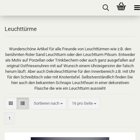
Leuchttürme
Wunderschöne Artikel für alle Freunde von Leuchttürmen wie z.B. den
berühmten Roter Sand Leuchtturm oder den Leuchtturm Pilsum. Entweder
als Motiv auf Porzellan oder Trinkbechern oder auch ganz ausgefallen auf
original Ostfriesenuhren mit auf Wunsch einem Uhrzeigersinn der falsch
herum läuft. Aber auch Dekoleuchttürme für den Innenbereich z.B. mit Uhr
für den Schreibtisch oder mit Knotentafel. Selbstverständlich finden Sie
hier auch den bekannten Schnaps Leuchtfeuer in einer dekorativen
Flasche die wie ein Leuchtturm aussieht
Sortieren nach
pro Seite
Sortieren nach
16 pro Seite
1