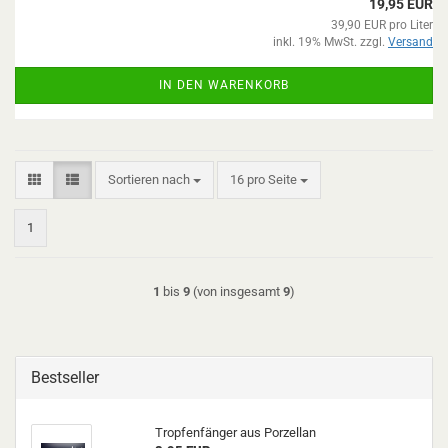
19,95 EUR
39,90 EUR pro Liter
inkl. 19% MwSt. zzgl.
Versand
IN DEN WARENKORB
Sortieren nach
pro Seite
Sortieren nach
16 pro Seite
1
1
bis
9
(von insgesamt
9
)
Bestseller
Tropfenfänger aus Porzellan