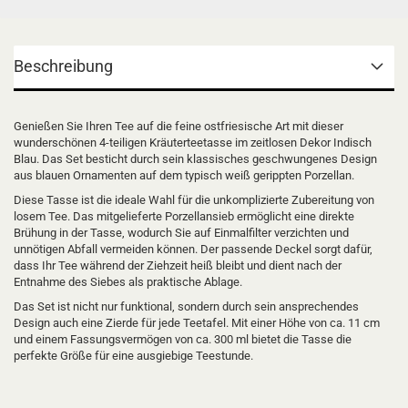
Beschreibung
Genießen Sie Ihren Tee auf die feine ostfriesische Art mit dieser
wunderschönen 4-teiligen Kräuterteetasse im zeitlosen Dekor Indisch
Blau. Das Set besticht durch sein klassisches geschwungenes Design
aus blauen Ornamenten auf dem typisch weiß gerippten Porzellan.
Diese Tasse ist die ideale Wahl für die unkomplizierte Zubereitung von
losem Tee. Das mitgelieferte Porzellansieb ermöglicht eine direkte
Brühung in der Tasse, wodurch Sie auf Einmalfilter verzichten und
unnötigen Abfall vermeiden können. Der passende Deckel sorgt dafür,
dass Ihr Tee während der Ziehzeit heiß bleibt und dient nach der
Entnahme des Siebes als praktische Ablage.
Das Set ist nicht nur funktional, sondern durch sein ansprechendes
Design auch eine Zierde für jede Teetafel. Mit einer Höhe von ca. 11 cm
und einem Fassungsvermögen von ca. 300 ml bietet die Tasse die
perfekte Größe für eine ausgiebige Teestunde.