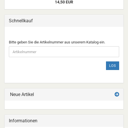
14,50 EUR
Schnellkauf
BITTE
Bitte geben Sie die Artikelnummer aus unserem Katalog ein.
GEBEN
SIE
DIE
ARTIKELNUMMER
LOS
AUS
UNSEREM
KATALOG
EIN.
Neue Artikel
Informationen