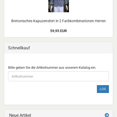
Bretonisches Kapuzenshirt in 2 Farbkombinationen Herren
59,95 EUR
Schnellkauf
BITTE
Bitte geben Sie die Artikelnummer aus unserem Katalog ein.
GEBEN
SIE
DIE
ARTIKELNUMMER
LOS
AUS
UNSEREM
KATALOG
EIN.
Neue Artikel