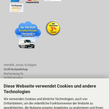
Hendrik Jonas Schipper
Ostfrieslandshop
Kiefernweg 5c
26506 Norden
Deutschland
Diese Webseite verwendet Cookies und andere
Technologien
Tel.: 01723423661
Fax:
Wir verwenden Cookies und ähnliche Technologien, auch von
ostfrieslandshop@ostfrieslandshop.de
Drittanbietern, um die ordentliche Funktionsweise der Website zu
gewährleisten, die Nutzung unseres Angebotes zu analysieren und Ihnen