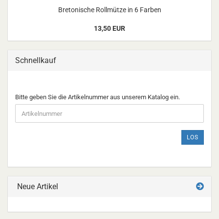
Bretonische Rollmütze in 6 Farben
13,50 EUR
Schnellkauf
BITTE
Bitte geben Sie die Artikelnummer aus unserem Katalog ein.
GEBEN
SIE
DIE
ARTIKELNUMMER
LOS
AUS
UNSEREM
KATALOG
EIN.
Neue Artikel