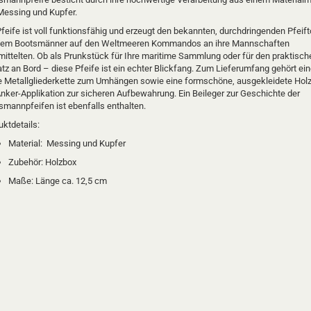
Messing und Kupfer.
feife ist voll funktionsfähig und erzeugt den bekannten, durchdringenden Pfeift
dem Bootsmänner auf den Weltmeeren Kommandos an ihre Mannschaften
mittelten. Ob als Prunkstück für Ihre maritime Sammlung oder für den praktisch
tz an Bord – diese Pfeife ist ein echter Blickfang. Zum Lieferumfang gehört ein
e Metallgliederkette zum Umhängen sowie eine formschöne, ausgekleidete Hol
Anker-Applikation zur sicheren Aufbewahrung. Ein Beileger zur Geschichte der
smannpfeifen ist ebenfalls enthalten.
ktdetails:
Material: Messing und Kupfer
Zubehör: Holzbox
Maße: Länge ca. 12,5 cm