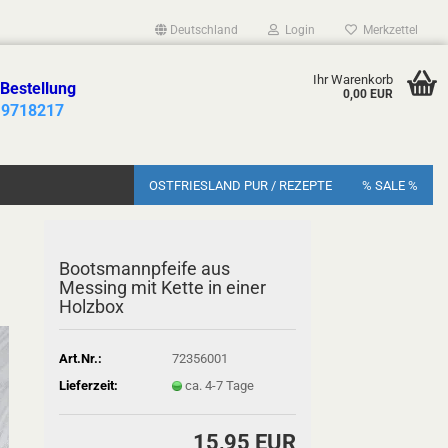
Deutschland
Login
Merkzettel
Ihr Warenkorb
 Bestellung
0,00 EUR
 9718217
OSTFRIESLAND PUR / REZEPTE
% SALE %
Bootsmannpfeife aus
Messing mit Kette in einer
Holzbox
Art.Nr.:
72356001
Lieferzeit:
ca. 4-7 Tage
15,95 EUR