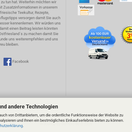
zu tun hat. Weiterhin möchten wir
it Zusatzinformationen in unserem
tfriesische Teekultur, Rezepte,
flugstipps versorgen damit Sie auch
esser kennenlernen. Wir würden uns
damit einen Beitrag leisten könnten
Ostfriesland´s zu machen damit Sie
Kunde uns weiterempfehlen und uns
reu bleiben.
am
Facebook
und andere Technologien
uch von Drittanbietern, um die ordentliche Funktionsweise der Website zu
alysieren und Ihnen ein bestmögliches Einkaufserlebnis bieten zu können.
Webshop
by Gambio.de © 2026
hutzerklärung
.