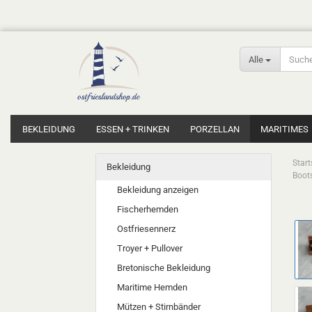
Alle
BEKLEIDUNG
ESSEN + TRINKEN
PORZELLAN
MARITIMES
Start
Bekleidung
Boots
Bekleidung anzeigen
Fischerhemden
Ostfriesennerz
Troyer + Pullover
Bretonische Bekleidung
Maritime Hemden
Mützen + Stirnbänder