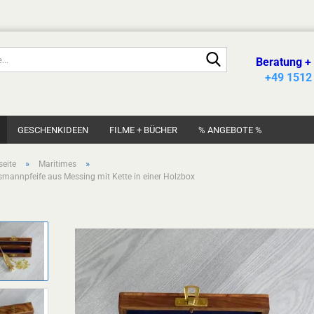
Suche...
Beratung +
+49 1512
GESCHENKIDEEN
FILME + BÜCHER
% ANGEBOTE %
»
»
seite
Maritimes
mannpfeife aus Messing mit Kette in einer Holzbox