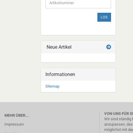
DIE
ARTIKELNUMMER
AUS
LOS
UNSEREM
KATALOG
EIN.
Neue Artikel
Informationen
Sitemap
VON UNS FÜR S
MEHR ÜBER...
Wir sind ständig
Impressum
anzupassen, dass
möglichst mit de