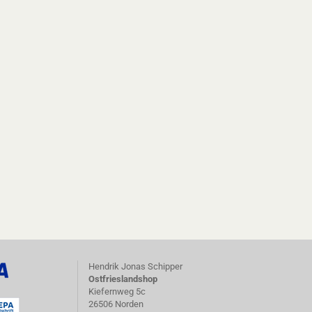
Hendrik Jonas Schipper
Ostfrieslandshop
Kiefernweg 5c
26506 Norden